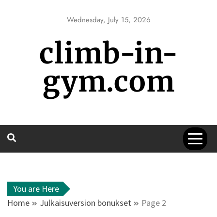
Skip
to
Wednesday, July 15, 2026
content
climb-in-
gym.com
You are Here
Home
Julkaisuversion bonukset
Page 2