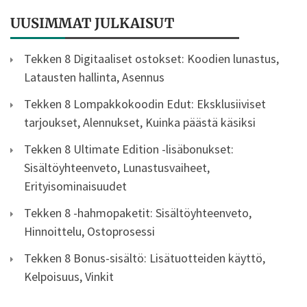
UUSIMMAT JULKAISUT
Tekken 8 Digitaaliset ostokset: Koodien lunastus,
Latausten hallinta, Asennus
Tekken 8 Lompakkokoodin Edut: Eksklusiiviset
tarjoukset, Alennukset, Kuinka päästä käsiksi
Tekken 8 Ultimate Edition -lisäbonukset:
Sisältöyhteenveto, Lunastusvaiheet,
Erityisominaisuudet
Tekken 8 -hahmopaketit: Sisältöyhteenveto,
Hinnoittelu, Ostoprosessi
Tekken 8 Bonus-sisältö: Lisätuotteiden käyttö,
Kelpoisuus, Vinkit