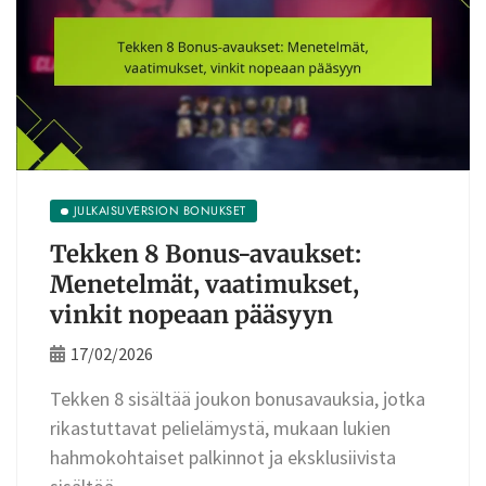
JULKAISUVERSION BONUKSET
Tekken 8 Bonus-avaukset:
Menetelmät, vaatimukset,
vinkit nopeaan pääsyyn
17/02/2026
Tekken 8 sisältää joukon bonusavauksia, jotka
rikastuttavat pelielämystä, mukaan lukien
hahmokohtaiset palkinnot ja eksklusiivista