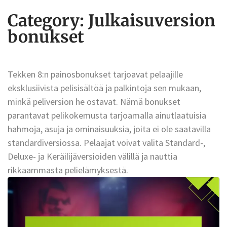
Category:
Julkaisuversion
bonukset
Tekken 8:n painosbonukset tarjoavat pelaajille
eksklusiivista pelisisältöä ja palkintoja sen mukaan,
minkä peliversion he ostavat. Nämä bonukset
parantavat pelikokemusta tarjoamalla ainutlaatuisia
hahmoja, asuja ja ominaisuuksia, joita ei ole saatavilla
standardiversiossa. Pelaajat voivat valita Standard-,
Deluxe- ja Keräilijäversioiden välillä ja nauttia
rikkaammasta pelielämyksestä.