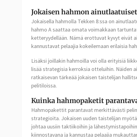
Jokaisen hahmon ainutlaatuiset
Jokaisella hahmolla Tekken 8:ssa on ainutlaatu
hahmo A saattaa omata voimakkaan tartuntate
ketteryydellään. Nämä erottuvat kyvyt eivät 
kannustavat pelaajia kokeilemaan erilaisia ha
Lisäksi joillakin hahmoilla voi olla erityisiä li
lisää strategisia kerroksia otteluihin. Näide
ratkaisevan tärkeää jokaisen taistelijan halli
pelitiloissa.
Kuinka hahmopaketit parantav
Hahmopakettit parantavat merkittävästi pelim
strategioita. Jokaisen uuden taistelijan myötä p
johtaa uusiin taktiikoihin ja lähestymistapoih
kiinnostavana ja kannustaa pelaajia mukautt