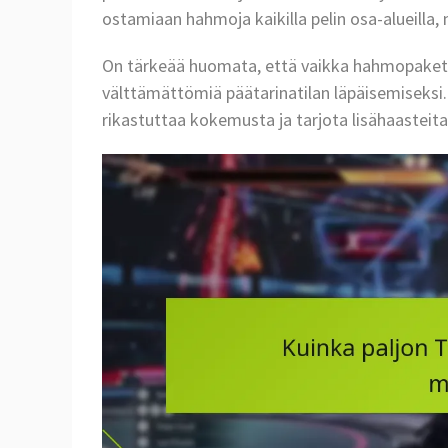
ostamiaan hahmoja kaikilla pelin osa-alueilla
On tärkeää huomata, että vaikka hahmopaketit
välttämättömiä päätarinatilan läpäisemiseks
rikastuttaa kokemusta ja tarjota lisähaasteita 