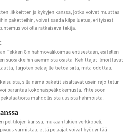
sten liikkeitten ja kykyjen kanssa, jotka voivat muuttaa
ihin paketteihin, voivat saada kilpailuetua, erityisesti
untemus voi olla ratkaiseva tekijä.
t
an Tekken 8:n hahmovalikoimaa entisestään, esitellen
nien suosikkeihin aiemmista osista. Kehittäjät ilmoittavat
autta, tarjoten pelaajille tietoa siitä, mitä odottaa.
lkaisuista, sillä nämä paketit sisältävät usein rajoitetun
oka voi parantaa kokonaispelikokemusta. Yhteisöön
 spekulaatioita mahdollisista uusista hahmoista.
kanssa
i pelitilojen kanssa, mukaan lukien verkkopeli,
sopivuus varmistaa, että pelaajat voivat hyödyntää