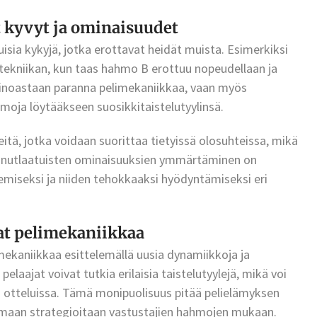
 kyvyt ja ominaisuudet
isia kykyjä, jotka erottavat heidät muista. Esimerkiksi
kniikan, kun taas hahmo B erottuu nopeudellaan ja
ainoastaan paranna pelimekaniikkaa, vaan myös
hmoja löytääkseen suosikkitaistelutyylinsä.
ikkeitä, jotka voidaan suorittaa tietyissä olosuhteissa, mikä
n ainutlaatuisten ominaisuuksien ymmärtäminen on
tsemiseksi ja niiden tehokkaaksi hyödyntämiseksi eri
at pelimekaniikkaa
ekaniikkaa esittelemällä uusia dynamiikkoja ja
elaajat voivat tutkia erilaisia taistelutyylejä, mikä voi
in otteluissa. Tämä monipuolisuus pitää pelielämyksen
amaan strategioitaan vastustajien hahmojen mukaan.