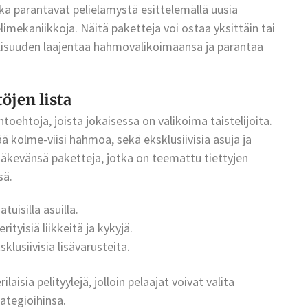
tka parantavat pelielämystä esittelemällä uusia
 pelimekaniikkoja. Näitä paketteja voi ostaa yksittäin tai
llisuuden laajentaa hahmovalikoimaansa ja parantaa
öjen lista
toehtoja, joista jokaisessa on valikoima taistelijoita.
tää kolme-viisi hahmoa, sekä eksklusiivisia asuja ja
äkevänsä paketteja, jotka on teemattu tiettyjen
sä.
tuisilla asuilla.
rityisiä liikkeitä ja kykyjä.
klusiivisia lisävarusteita.
aisia pelityylejä, jolloin pelaajat voivat valita
rategioihinsa.