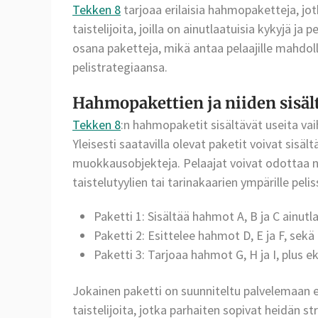
Tekken 8
tarjoaa erilaisia hahmopaketteja, jo
taistelijoita, joilla on ainutlaatuisia kykyjä ja
osana paketteja, mikä antaa pelaajille mahdo
pelistrategiaansa.
Hahmopakettien ja niiden sisält
Tekken 8
:n hahmopaketit sisältävät useita vaih
Yleisesti saatavilla olevat paketit voivat sisäl
muokkausobjekteja. Pelaajat voivat odottaa n
taistelutyylien tai tarinakaarien ympärille pelis
Paketti 1: Sisältää hahmot A, B ja C ainutlaa
Paketti 2: Esittelee hahmot D, E ja F, sekä e
Paketti 3: Tarjoaa hahmot G, H ja I, plus eks
Jokainen paketti on suunniteltu palvelemaan eril
taistelijoita, jotka parhaiten sopivat heidän st