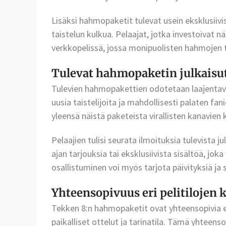
Lisäksi hahmopaketit tulevat usein eksklusiivi
taistelun kulkua. Pelaajat, jotka investoivat nä
verkkopelissä, jossa monipuolisten hahmojen t
Tulevat hahmopaketin julkaisu
Tulevien hahmopakettien odotetaan laajentav
uusia taistelijoita ja mahdollisesti palaten fa
yleensä näistä paketeista virallisten kanavien k
Pelaajien tulisi seurata ilmoituksia tulevista ju
ajan tarjouksia tai eksklusiivista sisältöä, j
osallistuminen voi myös tarjota päivityksiä ja
Yhteensopivuus eri pelitilojen 
Tekken 8:n hahmopaketit ovat yhteensopivia er
paikalliset ottelut ja tarinatila. Tämä yhteen