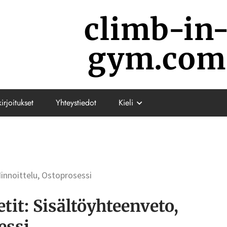
climb-in
gym.com
irjoitukset
Yhteystiedot
Kieli
innoittelu, Ostoprosessi
it: Sisältöyhteenveto,
essi