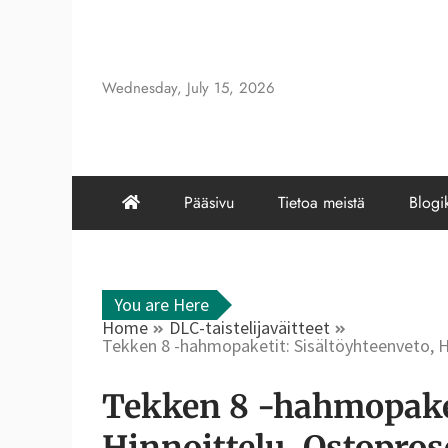
Skip
to
content
Wednesday, July 15, 2026
Pääsivu
Tietoa meistä
Blogik
You are Here
Home
DLC-taistelijaväitteet
Tekken 8 -hahmopaketit: Sisältöyhteenveto, H
Tekken 8 -hahmopaket
Hinnoittelu, Ostopros