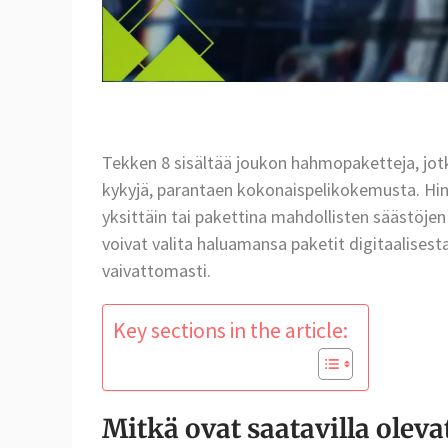
Tekken 8 sisältää joukon hahmopaketteja, jotka e
kykyjä, parantaen kokonaispelikokemusta. Hinna
yksittäin tai pakettina mahdollisten säästöjen
voivat valita haluamansa paketit digitaalisest
vaivattomasti.
Key sections in the article:
Mitkä ovat saatavilla ole